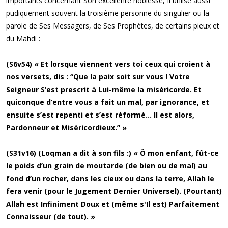
importants concernant Son excellente noblesse, Il utilise aussi
pudiquement souvent la troisième personne du singulier ou la
parole de Ses Messagers, de Ses Prophètes, de certains pieux et
du Mahdi :
(S6v54) « Et lorsque viennent vers toi ceux qui croient à
nos versets, dis : “Que la paix soit sur vous ! Votre
Seigneur S’est prescrit à Lui-même la miséricorde. Et
quiconque d’entre vous a fait un mal, par ignorance, et
ensuite s’est repenti et s’est réformé… Il est alors,
Pardonneur et Miséricordieux.” »
(S31v16) (Loqman a dit à son fils :) « Ô mon enfant, fût-ce
le poids d’un grain de moutarde (de bien ou de mal) au
fond d’un rocher, dans les cieux ou dans la terre, Allah le
fera venir (pour le Jugement Dernier Universel). (Pourtant)
Allah est Infiniment Doux et (même s'Il est) Parfaitement
Connaisseur (de tout). »