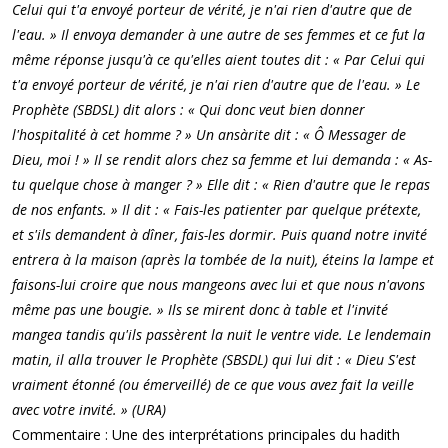
Celui qui t'a envoyé porteur de vérité, je n'ai rien d'autre que de
l'eau. » Il envoya demander à une autre de ses femmes et ce fut la
même réponse jusqu'à ce qu'elles aient toutes dit : « Par Celui qui
t'a envoyé porteur de vérité, je n'ai rien d'autre que de l'eau. » Le
Prophète (SBDSL) dit alors : « Qui donc veut bien donner
l'hospitalité à cet homme ? » Un ansàrite dit : « Ô Messager de
Dieu, moi ! » Il se rendit alors chez sa femme et lui demanda : « As-
tu quelque chose à manger ? » Elle dit : « Rien d'autre que le repas
de nos enfants. » Il dit : « Fais-les patienter par quelque prétexte,
et s'ils demandent à dîner, fais-les dormir. Puis quand notre invité
entrera à la maison (après la tombée de la nuit), éteins la lampe et
faisons-lui croire que nous mangeons avec lui et que nous n'avons
même pas une bougie. » Ils se mirent donc à table et l'invité
mangea tandis qu'ils passèrent la nuit le ventre vide. Le lendemain
matin, il alla trouver le Prophète (SBSDL) qui lui dit : « Dieu S'est
vraiment étonné (ou émerveillé) de ce que vous avez fait la veille
avec votre invité. » (URA)
Commentaire : Une des interprétations principales du hadith