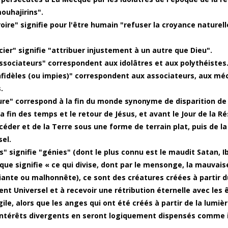
ouhajirins".
oire" signifie pour l'être humain "refuser la croyance nature
cier" signifie "attribuer injustement à un autre que Dieu".
associateurs" correspondent aux idolâtres et aux polythéistes
infidèles (ou impies)" correspondent aux associateurs, aux m
.
ure" correspond à la fin du monde synonyme de disparition de l
la fin des temps et le retour de Jésus, et avant le Jour de la R
céder et de la Terre sous une forme de terrain plat, puis de l
sel.
ns" signifie "génies" (dont le plus connu est le maudit Satan, I
ique signifie « ce qui divise, dont par le mensonge, la mauvais
iante ou malhonnête), ce sont des créatures créées à partir du
nt Universel et à recevoir une rétribution éternelle avec les 
gile, alors que les anges qui ont été créés à partir de la lumièr
intérêts divergents en seront logiquement dispensés comme il