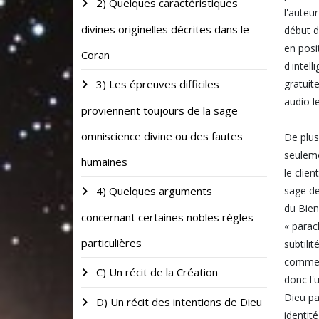
2) Quelques caractéristiques
l'auteu
divines originelles décrites dans le
début d
en posi
Coran
d'intell
3) Les épreuves difficiles
gratuit
audio l
proviennent toujours de la sage
omniscience divine ou des fautes
De plus
seuleme
humaines
le clie
4) Quelques arguments
sage de
du Bien
concernant certaines nobles règles
« parac
particulières
subtili
comme p
C) Un récit de la Création
donc l'
Dieu pa
D) Un récit des intentions de Dieu
identit