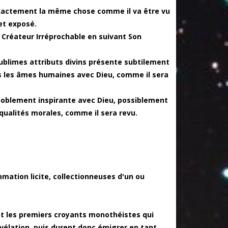
e exactement la même chose comme il va être vu
et exposé.
e Créateur Irréprochable en suivant Son
 sublimes attributs divins présente subtilement
s les âmes humaines avec Dieu, comme il sera
t noblement inspirante avec Dieu, possiblement
qualités morales, comme il sera revu.
mation licite, collectionneuses d'un ou
.
ent les premiers croyants monothéistes qui
évélation, puis durent donc émigrer en tant