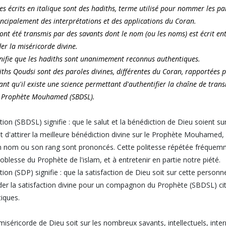
es écrits en italique sont des hadiths, terme utilisé pour nommer les par
incipalement des interprétations et des applications du Coran.
 ont été transmis par des savants dont le nom (ou les noms) est écrit ent
r la miséricorde divine.
nifie que les hadiths sont unanimement reconnus authentiques.
iths Qoudsi sont des paroles divines, différentes du Coran, rapportées
nt qu'il existe une science permettant d'authentifier la chaîne de transm
 Prophète Mouhamed (SBDSL).
ion (SBDSL) signifie : que le salut et la bénédiction de Dieu soient sur 
t d'attirer la meilleure bénédiction divine sur le Prophète Mouhamed
 nom ou son rang sont prononcés. Cette politesse répétée fréquemmen
oblesse du Prophète de l'islam, et à entretenir en partie notre piété.
ion (SDP) signifie : que la satisfaction de Dieu soit sur cette person
r la satisfaction divine pour un compagnon du Prophète (SBDSL) cit
iques.
miséricorde de Dieu soit sur les nombreux savants, intellectuels, int