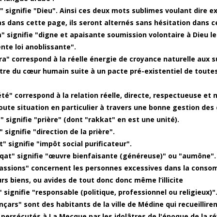
h" signifie "Dieu". Ainsi ces deux mots sublimes voulant dir
as dans cette page, ils seront alternés sans hésitation dans c
m" signifie "digne et apaisante soumission volontaire à Dieu l
ente loi anoblissante".
itra" correspond à la réelle énergie de croyance naturelle aux
tre du cœur humain suite à un pacte pré-existentiel de toute
iété" correspond à la relation réelle, directe, respectueuse e
oute situation en particulier à travers une bonne gestion des 
" signifie "prière" (dont "rakkat" en est une unité).
" signifie "direction de la prière".
" signifie "impôt social purificateur".
qat" signifie "œuvre bienfaisante (généreuse)" ou "aumône".
passions" concernent les personnes excessives dans la consom
urs biens, ou avides de tout donc donc même l’illicite
" signifie "responsable (politique, professionnel ou religieux)"
ançars" sont des habitants de la ville de Médine qui recueillir
 persécutés à La Mecque par les idolâtres de l'époque de la r