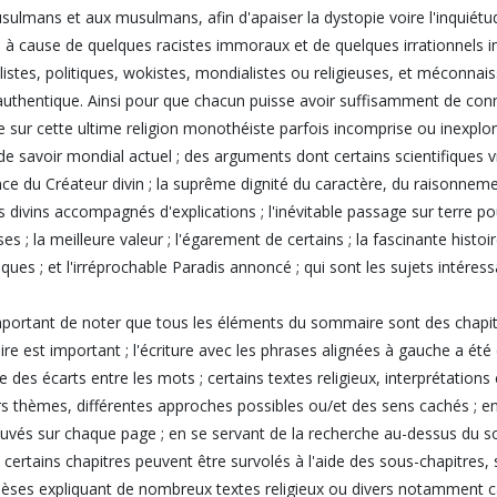
ulmans et aux musulmans, afin d'apaiser la dystopie voire l'inquiét
à cause de quelques racistes immoraux et de quelques irrationnels im
listes, politiques, wokistes, mondialistes ou religieuses, et méconnai
 authentique. Ainsi pour que chacun puisse avoir suffisamment de conn
e sur cette ultime religion monothéiste parfois incomprise ou inexplo
de savoir mondial actuel ; des arguments dont certains scientifiques
ence du Créateur divin ; la suprême dignité du caractère, du raisonnem
ts divins accompagnés d'explications ; l'inévitable passage sur terre po
uses ; la meilleure valeur ; l'égarement de certains ; la fascinante his
ques ; et l'irréprochable Paradis annoncé ; qui sont les sujets intéressa
important de noter que tous les éléments du sommaire sont des chapitre
e est important ; l'écriture avec les phrases alignées à gauche a été c
re des écarts entre les mots ; certains textes religieux, interprétations
rs thèmes, différentes approches possibles ou/et des sens cachés ; en
ouvés sur chaque page ; en se servant de la recherche au-dessus du
 ; certains chapitres peuvent être survolés à l'aide des sous-chapitre
èses expliquant de nombreux textes religieux ou divers notamment ca