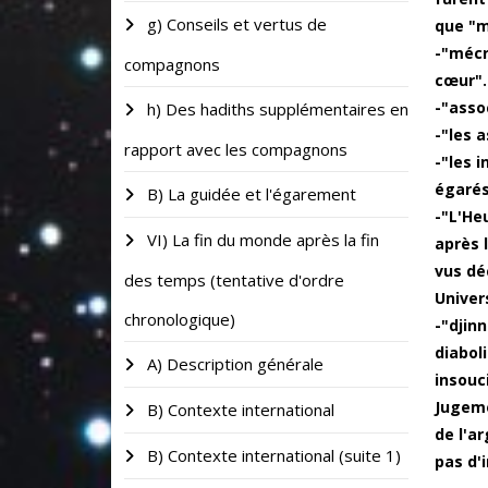
g) Conseils et vertus de
que "m
-"mécr
compagnons
cœur".
-"asso
h) Des hadiths supplémentaires en
-"les 
rapport avec les compagnons
-"les 
égarés
B) La guidée et l'égarement
-"L'He
VI) La fin du monde après la fin
après 
vus dé
des temps (tentative d'ordre
Univer
chronologique)
-"djin
diabol
A) Description générale
insouc
Jugeme
B) Contexte international
de l'ar
B) Contexte international (suite 1)
pas d'