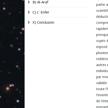
B) Al-Araf
partie 
scienti
C) L’ Enfer
déducti
X) Conclusion
compren
rapidem
presque
sujets 
exposé 
plusieu
nobless
autres 
individ
par mon
validée
toute l
l'invent
de l'in
prenant