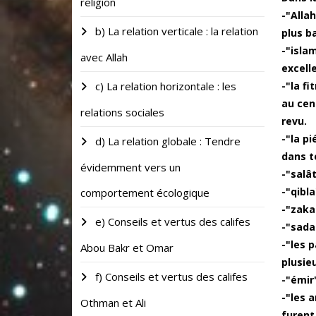
religion
-"Alla
b) La relation verticale : la relation
plus b
-"isla
avec Allah
excell
c) La relation horizontale : les
-"la f
au cen
relations sociales
revu.
-"la p
d) La relation globale : Tendre
dans t
évidemment vers un
-"salât
-"qibla
comportement écologique
-"zakat
e) Conseils et vertus des califes
-"sada
-"les 
Abou Bakr et Omar
plusie
f) Conseils et vertus des califes
-"émir
-"les 
Othman et Ali
furent