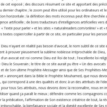
r de cet exposé ; des discours résumant ce site et apportant des préc
u dernier chapitre ; le zoom peut être utilisé pour les ordinateurs et
tion horizontale ; la définition des mots inconnus peut être cherchée 
igence artificielle ; de bons traducteurs d'intelligences artificielles ve
e « Texte pour parler » et les sites « naturalreaders.com/online/ » et
es textes copier/coller à partir de ce site, en particulier pour les pe
 Dieu n'ayant en réalité pas besoin d'avocat, le nom subtil de ce site 
nt à prouver pieusement la sublime noblesse irréprochable de Dieu
nt d'un avocat est roi comme Dieu est Roi de tout ; l'excellente loi rel
 Dieu le Souverain ; le titre de ce site aurait pu être « Un des avocats
 et de Son ultime Prophète-Messager ainsi que de Ses Prophètes-Mes
let » annonçant dans la Bible le Prophète Mouhamed, que nous devons re
té, qui correspond à une des qualités et donc à un des attributs de l'iden
our tous Ses attributs, nous devons donc la reconnaître, nous en impr
utiliser quand ça paraît le mieux ; défendre comme les compagnons
r la prédication, l'affirmation de Son existence créatrice de tout, la 
é irréprochable, la bienfaisance sociale et la dignité excellente de Ses