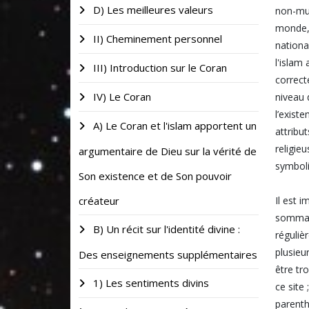
D) Les meilleures valeurs
non-mus
monde, 
II) Cheminement personnel
nationa
l'islam
III) Introduction sur le Coran
correct
IV) Le Coran
niveau 
l’exist
A) Le Coran et l'islam apportent un
attribu
religie
argumentaire de Dieu sur la vérité de
symboli
Son existence et de Son pouvoir
créateur
Il est 
sommair
B) Un récit sur l'identité divine :
réguliè
plusieu
Des enseignements supplémentaires
être tr
1) Les sentiments divins
ce site
parenth