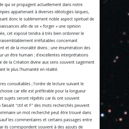
ude qui se propagent actuellement dans notre
pies appartenant à diverses idéologies laïques,
ssant donc le sublimement noble aspect spirituel de
aissances afin de se « forger » une opinion
rée, cet exposé tendra à très bien ordonner le
 vraisemblablement irréfutables concernant
ent et de la moralité divins ; une énumération des
ur un être humain ; d'excellentes interprétations
toire de la Création divine aux sens souvent sagement
nt le plus l'humanité en réalité.
s consultables ; l'ordre de lecture suivant le
hoisie car elle est préférable pour la longueur
 et sujets seront répétés car ils ont souvent
 faisant "ctrl et F" des mots recherchés peuvent
 sommaire un mot recherché peut être trouvé dans
s, sauf les commentaires et certains passages entre
r ils correspondent souvent à des ajouts de