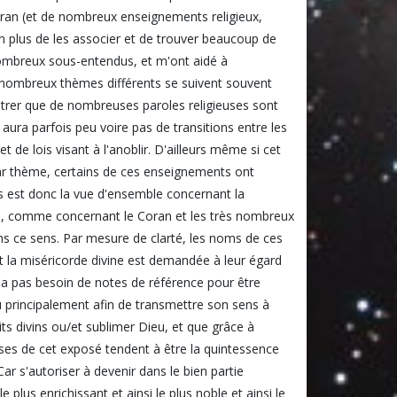
Coran (et de nombreux enseignements religieux,
en plus de les associer et de trouver beaucoup de
ombreux sous-entendus, et m'ont aidé à
 nombreux thèmes différents se suivent souvent
ontrer que de nombreuses paroles religieuses sont
y aura parfois peu voire pas de transitions entre les
de lois visant à l'anoblir. D'ailleurs même si cet
ar thème, certains de ces enseignements ont
us est donc la vue d'ensemble concernant la
nte, comme concernant le Coran et les très nombreux
ans ce sens. Par mesure de clarté, les noms de ces
et la miséricorde divine est demandée à leur égard
a pas besoin de notes de référence pour être
u principalement afin de transmettre son sens à
aits divins ou/et sublimer Dieu, et que grâce à
nalyses de cet exposé tendent à être la quintessence
Car s'autoriser à devenir dans le bien partie
plus enrichissant et ainsi le plus noble et ainsi le