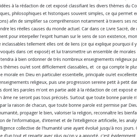
aidées à la rédaction de cet exposé classifiant les divers thèmes du 
fiques, philosophiques et historiques souvent simples, ce qui permet 
ons) afin de simplifier sa compréhension notamment à travers ses n
dre les réelles causes du monde actuel. Car dans ce Livre Sacré, de
ent pour interpeller l'esprit humain sur le sens de son existence, m
 inclassables tellement elles ont de liens (ce qui explique pourquoi il 
évoqués dans cet exposé) et lui transmettre un ensemble de morales et 
tendra à bien ordonner de très nombreux enseignements religieux p
rs thèmes ou/et sont difficilement classables, et ce qui compte le pl
e morale en Dieu en particulier essentielle, principale ou/et excelle
enseignements religieux, puis une progression sereine petit à petit d
us dont les paroles m'ont en partie aidé à la rédaction de cet exposé 
 âme ne seront pas tous précisés. Surtout que toute bonne parole n'
 par la raison de chacun, que toute bonne parole est permise par Die
'humanité, propager le bien, valoriser la religion, reconnaître les bienf
ion de l'informatique, d'internet et de l'intelligence artificielle, les a
telligence collective de l'humanité unie ayant évolué jusqu'à nos jours. 
e d'un tout et repartir avec plus qu'on y a apporté, c'est évidemment le 