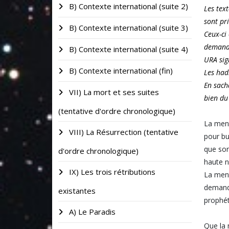
B) Contexte international (suite 2)
Les text
sont pr
B) Contexte international (suite 3)
Ceux-ci
demande
B) Contexte international (suite 4)
URA sig
B) Contexte international (fin)
Les had
En sacha
VII) La mort et ses suites
bien du
(tentative d'ordre chronologique)
La ment
VIII) La Résurrection (tentative
pour bu
que son
d'ordre chronologique)
haute n
IX) Les trois rétributions
La ment
demande
existantes
prophét
A) Le Paradis
Que la 