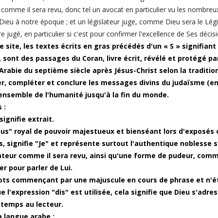
é comme il sera revu, donc tel un avocat en particulier vu les nombr
Dieu à notre époque ; et un législateur juge, comme Dieu sera le Légi
re jugé, en particulier si c'est pour confirmer l'excellence de Ses décis
 site, les textes écrits en gras précédés d'un « S » signifiant 
, sont des passages du Coran, livre écrit, révélé et protégé
'Arabie du septième siècle après Jésus-Christ selon la tradition
r, compléter et conclure les messages divins du judaïsme (en
'ensemble de l'humanité jusqu'à la fin du monde.
 :
signifie extrait.
ous" royal de pouvoir majestueux et bienséant lors d'exposés 
s, signifie "Je" et représente surtout l'authentique noblesse s
ateur comme il sera revu, ainsi qu'une forme de pudeur, comme
er pour parler de Lui.
ots commençant par une majuscule en cours de phrase et n'é
ue l'expression "dis" est utilisée, cela signifie que Dieu s'a
emps au lecteur.
a langue arabe :