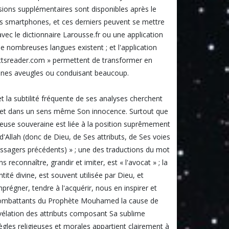
isions supplémentaires sont disponibles après le
 les smartphones, et ces derniers peuvent se mettre
avec le dictionnaire Larousse.fr ou une application
rs de nombreuses langues existent ; et l'application
 « ttsreader.com » permettent de transformer en
rsonnes aveugles ou conduisant beaucoup.
et la subtilité fréquente de ses analyses cherchent
, et dans un sens même Son innocence. Surtout que
igieuse souveraine est liée à la position suprêmement
 d'Allah (donc de Dieu, de Ses attributs, de Ses voies
sagers précédents) » ; une des traductions du mot
connaître, grandir et imiter, est « l'avocat » ; la
tité divine, est souvent utilisée par Dieu, et
égner, tendre à l'acquérir, nous en inspirer et
 combattants du Prophète Mouhamed la cause de
révélation des attributs composant Sa sublime
 règles religieuses et morales appartient clairement à