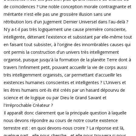
de coïncidences ? Une noble conception morale contraignante et
méritante n'est-elle pas une grossière illusion sans une
rétribution lors d'un Jugement Dernier Universel dans l'au-delà ?
N'y a-t-il pas très logiquement une cause première consciente,
intelligente, détenant l'existence et subsistant par elle-même tout
en faisant tout subsister, à l'origine des innombrables causes qui
ont permis la construction d'un univers très intelligemment
organisé, puisque jusqu'à la formation de la planète Terre dont à
travers l'infiniment petit, pouvant accueillir la vie de corps aussi
très intelligemment organisés, car permettant d'accueillir les
existences humaines conscientes et intelligentes ? L’
Univers
et
les êtres humains ont-ils été créés par un hasard dépourvu de
science et de logique ou par Dieu le Grand Savant et
l'Irréprochable Créateur ?
Il apparaît donc clairement que la principale question à laquelle
nous devons répondre au cours de notre courte existence
terrestre est : en quoi devons-nous croire ? La réponse est là,
quelque part... elle nous cherche... et elle nous trouvera si nous