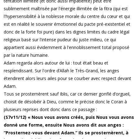
tentation illimitée (et donc aussi impatiente) peut être
sublimement maîtrisée par l'énergie illimitée de la fitra (qui est
l'hypersensibilité à la noblesse morale du centre du cœur et qui
est en réalité le souvenir émotionnel du pacte pré-existentiel et
donc de la forte foi pure) dans les dignes limites du cadre légal
religieux basé sur l'intense pudeur du juste milieu, ce qui
appartient aussi évidemment à l'ennoblissement total proposé
par la nature humaine.
Adam regarda alors autour de lui : tout était beau et
resplendissant. Sur l'ordre d’Allah le Très-Grand, les anges
étendirent alors leurs ailes pour se courber avec respect devant
Adam.
Tous se prosternèrent sauf Iblis, car ce dernier gonflé d’orgueil,
choisit de désobéir à Dieu, comme le précise donc le Coran à
plusieurs reprises dont donc dans ce passage :
(S7v11/12) « Nous vous avons créés, puis Nous vous avons
donné une forme, ensuite Nous avons dit aux anges :
“Prosternez-vous devant Adam.” Ils se prosternèrent, à