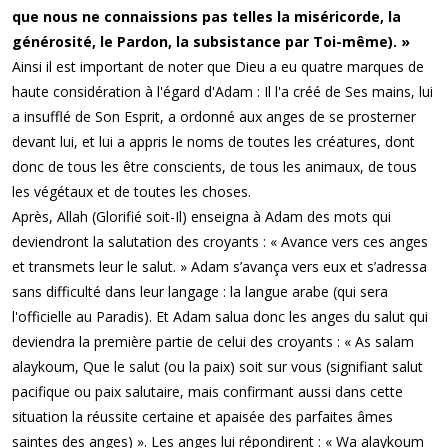
que nous ne connaissions pas telles la miséricorde, la
générosité, le Pardon, la subsistance par Toi-même). »
Ainsi il est important de noter que Dieu a eu quatre marques de
haute considération à l'égard d'Adam : Il l'a créé de Ses mains, lui
a insufflé de Son Esprit, a ordonné aux anges de se prosterner
devant lui, et lui a appris le noms de toutes les créatures, dont
donc de tous les être conscients, de tous les animaux, de tous
les végétaux et de toutes les choses.
Après, Allah (Glorifié soit-Il) enseigna à Adam des mots qui
deviendront la salutation des croyants : « Avance vers ces anges
et transmets leur le salut. » Adam s’avança vers eux et s’adressa
sans difficulté dans leur langage : la langue arabe (qui sera
l'officielle au Paradis). Et Adam salua donc les anges du salut qui
deviendra la première partie de celui des croyants : « As salam
alaykoum, Que le salut (ou la paix) soit sur vous (signifiant salut
pacifique ou paix salutaire, mais confirmant aussi dans cette
situation la réussite certaine et apaisée des parfaites âmes
saintes des anges) ». Les anges lui répondirent : « Wa alaykoum