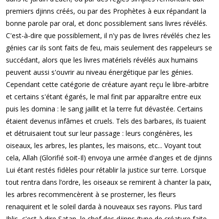
premiers djinns créés, ou par des Prophètes à eux répandant la
bonne parole par oral, et donc possiblement sans livres révélés.
C'est-à-dire que possiblement, il n'y pas de livres révélés chez les
génies car ils sont faits de feu, mais seulement des rappeleurs se
succédant, alors que les livres matériels révélés aux humains
peuvent aussi s'ouvrir au niveau énergétique par les génies.
Cependant cette catégorie de créature ayant reçu le libre-arbitre
et certains s'étant égarés, le mal finit par apparaître entre eux
puis les domina : le sang jaillit et la terre fut dévastée. Certains
étaient devenus infâmes et cruels. Tels des barbares, ils tuaient
et détruisaient tout sur leur passage : leurs congénères, les
oiseaux, les arbres, les plantes, les maisons, etc... Voyant tout
cela, Allah (Glorifié soit-Il) envoya une armée d'anges et de djinns
Lui étant restés fidèles pour rétablir la justice sur terre. Lorsque
tout rentra dans l’ordre, les oiseaux se remirent à chanter la paix,
les arbres recommencèrent à se prosterner, les fleurs
renaquirent et le soleil darda à nouveaux ses rayons. Plus tard
Iblis, c'est à dire Satan, le chef des djinns (type de créature faite