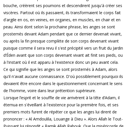
bouche, créèrent ses poumons et descendirent jusqu'à créer ses
viscères. Partout où ils passaient, ils transformaient le corps fait
d'argile en os, en veines, en organes, en muscles, en chair et en
peau. Ainsi dont selon la prochaine phrase, les anges se sont
prosternés devant Adam pendant que ce dernier devenait vivant,
ou après la fin presque complète de son corps devenant vivant
puisque comme il sera revu il s'est précipité vers un fruit du Jardin
d’Éden avant que son corps devenant vivant ait finit ses pieds, ou
à l'instant où il est apparu à l'existence donc un peu avant cela.
Ce qui signifie que les anges se sont prosternés à Adam, alors
qu'il n'avait aucune connaissance. D'où possiblement pourquoi ils
devaient être encore dans le questionnement concernant le sens
de l'homme, voire dans leur prétention supérieure.
Lorsque l’esprit et le souffle de vie arrivèrent à la tête d’Adam, il
éternua en s'éveillant à l'existence pour la première fois, et ses
premiers mots furent de répéter ce que les anges lui dirent de
prononcer : « Al Amdoulila, Louange à Dieu ». Alors Allah le Tout-
Puissant lui répondit « Ramik Allah Rabouk, Que la miséricorde de