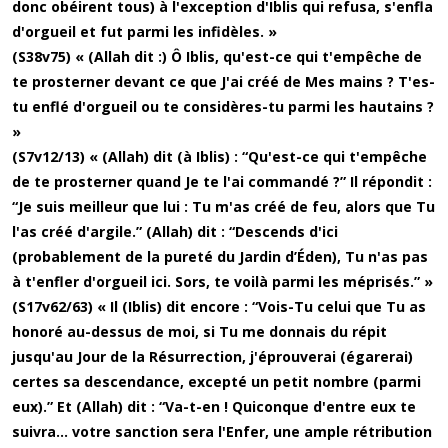
donc obéirent tous) à l'exception d'Iblis qui refusa, s'enfla
d'orgueil et fut parmi les infidèles. »
(S38v75) « (Allah dit :) Ô Iblis, qu'est-ce qui t'empêche de
te prosterner devant ce que J'ai créé de Mes mains ? T'es-
tu enflé d'orgueil ou te considères-tu parmi les hautains ?
»
(S7v12/13) « (Allah) dit (à Iblis) : “Qu'est-ce qui t'empêche
de te prosterner quand Je te l'ai commandé ?” Il répondit :
“Je suis meilleur que lui : Tu m'as créé de feu, alors que Tu
l'as créé d'argile.” (Allah) dit : “Descends d'ici
(probablement de la pureté du Jardin d’Éden), Tu n'as pas
à t'enfler d'orgueil ici. Sors, te voilà parmi les méprisés.” »
(S17v62/63) « Il (Iblis) dit encore : “Vois-Tu celui que Tu as
honoré au-dessus de moi, si Tu me donnais du répit
jusqu'au Jour de la Résurrection, j'éprouverai (égarerai)
certes sa descendance, excepté un petit nombre (parmi
eux).” Et (Allah) dit : “Va-t-en ! Quiconque d'entre eux te
suivra... votre sanction sera l'Enfer, une ample rétribution