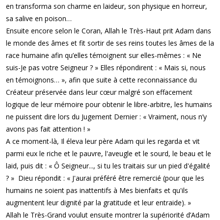
en transforma son charme en laideur, son physique en horreur,
sa salive en poison…
Ensuite encore selon le Coran, Allah le Très-Haut prit Adam dans
le monde des âmes et fit sortir de ses reins toutes les âmes de la
race humaine afin qu’elles témoignent sur elles-mêmes : « Ne
suis-Je pas votre Seigneur ? » Elles répondirent : « Mais si, nous
en témoignons… », afin que suite à cette reconnaissance du
Créateur préservée dans leur cœur malgré son effacement
logique de leur mémoire pour obtenir le libre-arbitre, les humains
ne puissent dire lors du Jugement Dernier : « Vraiment, nous n’y
avons pas fait attention ! »
A ce moment-là, Il éleva leur père Adam qui les regarda et vit
parmi eux le riche et le pauvre, l'aveugle et le sourd, le beau et le
laid, puis dit : « Ô Seigneur..., si tu les traitais sur un pied d'égalité
? » Dieu répondit : « J'aurai préféré être remercié (pour que les
humains ne soient pas inattentifs à Mes bienfaits et qu'ils
augmentent leur dignité par la gratitude et leur entraide). »
Allah le Très-Grand voulut ensuite montrer la supériorité d’Adam