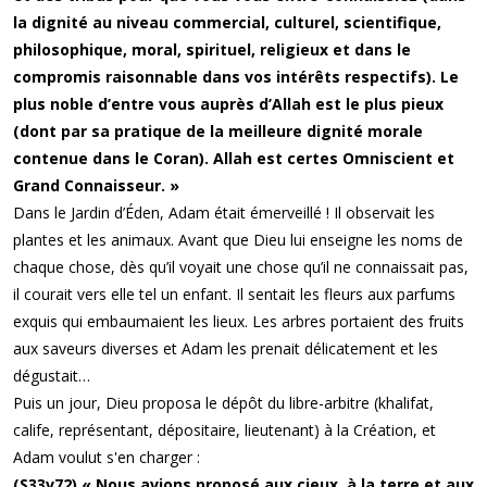
la dignité au niveau commercial, culturel, scientifique,
philosophique, moral, spirituel, religieux et dans le
compromis raisonnable dans vos intérêts respectifs). Le
plus noble d’entre vous auprès d’Allah est le plus pieux
(dont par sa pratique de la meilleure dignité morale
contenue dans le Coran). Allah est certes Omniscient et
Grand Connaisseur. »
Dans le Jardin d’Éden, Adam était émerveillé ! Il observait les
plantes et les animaux. Avant que Dieu lui enseigne les noms de
chaque chose, dès qu’il voyait une chose qu’il ne connaissait pas,
il courait vers elle tel un enfant. Il sentait les fleurs aux parfums
exquis qui embaumaient les lieux. Les arbres portaient des fruits
aux saveurs diverses et Adam les prenait délicatement et les
dégustait…
Puis un jour, Dieu proposa le dépôt du libre-arbitre (khalifat,
calife, représentant, dépositaire, lieutenant) à la Création, et
Adam voulut s'en charger :
(S33v72) « Nous avions proposé aux cieux, à la terre et aux