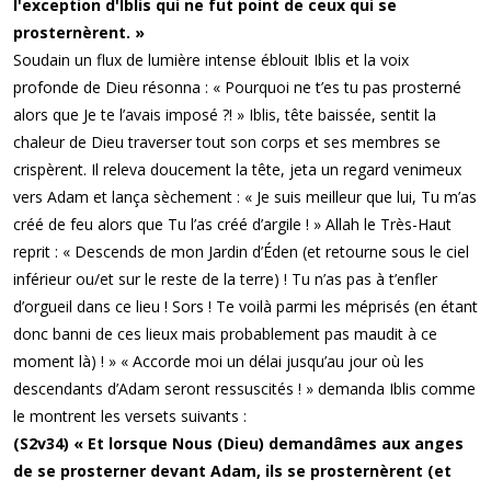
l'exception d'Iblis qui ne fut point de ceux qui se
prosternèrent. »
Soudain un flux de lumière intense éblouit Iblis et la voix
profonde de Dieu résonna : « Pourquoi ne t’es tu pas prosterné
alors que Je te l’avais imposé ?! » Iblis, tête baissée, sentit la
chaleur de Dieu traverser tout son corps et ses membres se
crispèrent. Il releva doucement la tête, jeta un regard venimeux
vers Adam et lança sèchement : « Je suis meilleur que lui, Tu m’as
créé de feu alors que Tu l’as créé d’argile ! » Allah le Très-Haut
reprit : « Descends de mon Jardin d’Éden (et retourne sous le ciel
inférieur ou/et sur le reste de la terre) ! Tu n’as pas à t’enfler
d’orgueil dans ce lieu ! Sors ! Te voilà parmi les méprisés (en étant
donc banni de ces lieux mais probablement pas maudit à ce
moment là) ! » « Accorde moi un délai jusqu’au jour où les
descendants d’Adam seront ressuscités ! » demanda Iblis comme
le montrent les versets suivants :
(S2v34) « Et lorsque Nous (Dieu) demandâmes aux anges
de se prosterner devant Adam, ils se prosternèrent (et