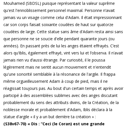
Mouhamed (SBDSL) puisque représentant la valeur suprême
qu'est l'ennoblissement personnel maximal. Personne n’avait
jamais vu un visage comme celui d'Adam. Il était impressionnant
car son corps faisait soixante coudées de haut sur quatorze
coudées de large. Cette statue sans âme d'Adam resta ainsi sans
que personne ne se soucie d'elle pendant quarante jours (ou
années). En passant près de lui les anges étaient effrayés. C’est
alors qu’Iblis, également effrayé, vint vers lui et l’observa. Il n’avait
jamais rien vu d’aussi étrange. Par curiosité, il le poussa
légèrement mais ne sentit aucun mouvement et n'entendit
qu'une sonorité semblable à la résonance de l'argile. Il frappa
même orgueilleusement Adam à coup de pied, mais il ne
réagissait toujours pas. Au bout d'un certain temps et après avoir
participé à des assemblées sublimes avec des anges discutant
probablement du sens des attributs divins, de la Création, de la
noblesse morale et probablement d'Adam, Iblis déclara à la
statue d'argile « il y a un but derrière ta création » :
(S38v67-70) « Dis : “Ceci (le Coran) est une grande