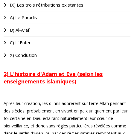
IX) Les trois rétributions existantes
A) Le Paradis
B) Al-Araf
C) L’ Enfer
X) Conclusion
2) L'histoire d'Adam et Ev
e (selon les
enseignements islamiques)
Après leur création, les djinns adorèrent sur terre Allah pendant
des siècles, probablement en vivant en paix uniquement par leur
foi certaine en Dieu éclairant naturellement leur cœur de
bienveillance, et donc sans règles particulières révélées comme
dans le jardin d’Éden, ou par des règles simples remontant aux