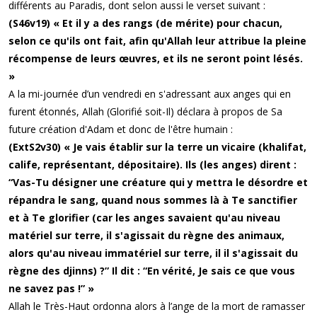
différents au Paradis, dont selon aussi le verset suivant :
(S46v19) « Et il y a des rangs (de mérite) pour chacun,
selon ce qu'ils ont fait, afin qu'Allah leur attribue la pleine
récompense de leurs œuvres, et ils ne seront point lésés.
»
A la mi-journée d’un vendredi en s'adressant aux anges qui en
furent étonnés, Allah (Glorifié soit-Il) déclara à propos de Sa
future création d'Adam et donc de l'être humain :
(ExtS2v30) « Je vais établir sur la terre un vicaire (khalifat,
calife, représentant, dépositaire). Ils (les anges) dirent :
“Vas-Tu désigner une créature qui y mettra le désordre et
répandra le sang, quand nous sommes là à Te sanctifier
et à Te glorifier (car les anges savaient qu'au niveau
matériel sur terre, il s'agissait du règne des animaux,
alors qu'au niveau immatériel sur terre, il il s'agissait du
règne des djinns) ?” Il dit : “En vérité, Je sais ce que vous
ne savez pas !” »
Allah le Très-Haut ordonna alors à l’ange de la mort de ramasser