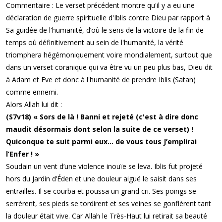
Commentaire : Le verset précédent montre qu'il y a eu une
déclaration de guerre spirituelle d'Iblis contre Dieu par rapport à
Sa guidée de l'humanité, d’où le sens de la victoire de la fin de
temps où définitivement au sein de l'humanité, la vérité
triomphera hégémoniquement voire mondialement, surtout que
dans un verset coranique qui va être vu un peu plus bas, Dieu dit
à Adam et Eve et donc à l'humanité de prendre Iblis (Satan)
comme ennemi.
Alors Allah lui dit :
(S7v18) « Sors de là ! Banni et rejeté (c'est à dire donc
maudit désormais dont selon la suite de ce verset) !
Quiconque te suit parmi eux… de vous tous J’emplirai
l’Enfer ! »
Soudain un vent d’une violence inouïe se leva. Iblis fut projeté
hors du Jardin d’Éden et une douleur aiguë le saisit dans ses
entrailles. Il se courba et poussa un grand cri. Ses poings se
serrèrent, ses pieds se tordirent et ses veines se gonflèrent tant
la douleur était vive. Car Allah le Très-Haut lui retirait sa beauté