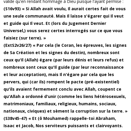
valide qu'en rendant hommage à Dieu puisque l'ayant permise :
(S16v93) « Si Allah avait voulu, Il aurait certes fait de vous
une seule communauté. Mais Il laisse s'égarer qui Il veut
et guide qui Il veut. Et (lors du Jugement Dernier
Universel,) vous serez certes interrogés sur ce que vous
faisiez (sur terre). »
(ExtS2v26/27) « Par cela (le Coran, les épreuves, les signes
de Sa Création et les signes du destin), nombreux sont
ceux qu'Il (Allah) égare (par leurs dénis et leurs refus) et
nombreux sont ceux qu'Il guide (par leur reconnaissance
et leur acceptation), mais Il n'égare par cela que les
pervers, qui (car ils) rompent le pacte (pré-existentiel)
qu'ils avaient fermement conclu avec Allah, coupent ce
qu'Allah a ordonné d'unir (comme les liens hétérosexuels,
matrimoniaux, familiaux, religieux, humains, sociaux,
nationaux, civiques) et sèment la corruption sur la terre. »
(S38v45-47) « Et (ô Mouhamed) rappelle-toi Abraham,
Isaac et Jacob, Nos serviteurs puissants et clairvoyants.