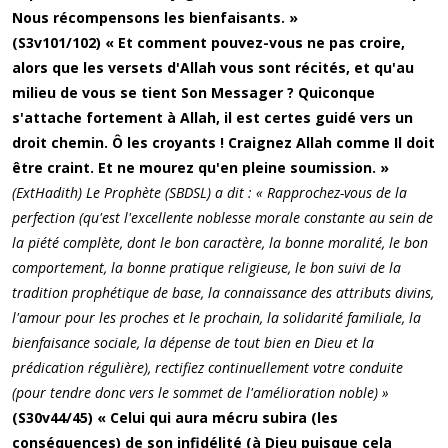
Nous récompensons les bienfaisants. »
(S3v101/102) « Et comment pouvez-vous ne pas croire,
alors que les versets d'Allah vous sont récités, et qu'au
milieu de vous se tient Son Messager ? Quiconque
s'attache fortement à Allah, il est certes guidé vers un
droit chemin. Ô les croyants ! Craignez Allah comme Il doit
être craint. Et ne mourez qu'en pleine soumission. »
(ExtHadith) Le Prophète (SBDSL) a dit : « Rapprochez-vous de la
perfection (qu'est l'excellente noblesse morale constante au sein de
la piété complète, dont le bon caractère, la bonne moralité, le bon
comportement, la bonne pratique religieuse, le bon suivi de la
tradition prophétique de base, la connaissance des attributs divins,
l'amour pour les proches et le prochain, la solidarité familiale, la
bienfaisance sociale, la dépense de tout bien en Dieu et la
prédication régulière), rectifiez continuellement votre conduite
(pour tendre donc vers le sommet de l'amélioration noble) »
(S30v44/45) « Celui qui aura mécru subira (les
conséquences) de son infidélité (à Dieu puisque cela