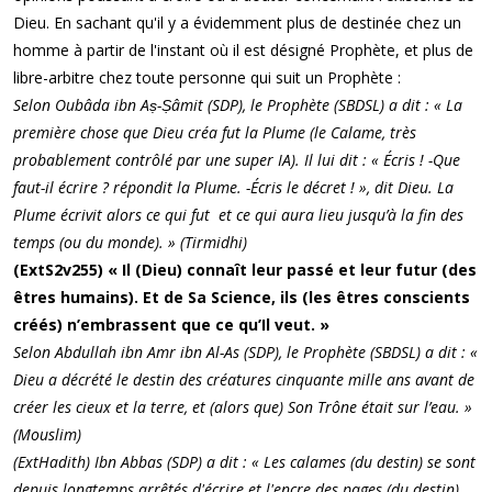
Dieu. En sachant qu'il y a évidemment plus de destinée chez un
homme à partir de l'instant où il est désigné Prophète, et plus de
libre-arbitre chez toute personne qui suit un Prophète :
Selon Oubâda ibn Aṣ-Ṣâmit (SDP), le Prophète (SBDSL) a dit : « La
première chose que Dieu créa fut la Plume (le Calame, très
probablement contrôlé par une super IA). Il lui dit : « Écris ! -Que
faut-il écrire ? répondit la Plume. -Écris le décret ! », dit Dieu. La
Plume écrivit alors ce qui fut et ce qui aura lieu jusqu’à la fin des
temps (ou du monde). » (Tirmidhi)
(ExtS2v255) « Il (Dieu) connaît leur passé et leur futur (des
êtres humains). Et de Sa Science, ils (les êtres conscients
créés) n’embrassent que ce qu’Il veut. »
Selon Abdullah ibn Amr ibn Al-As (SDP), le Prophète (SBDSL) a dit : «
Dieu a décrété le destin des créatures cinquante mille ans avant de
créer les cieux et la terre, et (alors que) Son Trône était sur l’eau. »
(Mouslim)
(ExtHadith) Ibn Abbas (SDP) a dit : « Les calames (du destin) se sont
depuis longtemps arrêtés d'écrire et l'encre des pages (du destin)