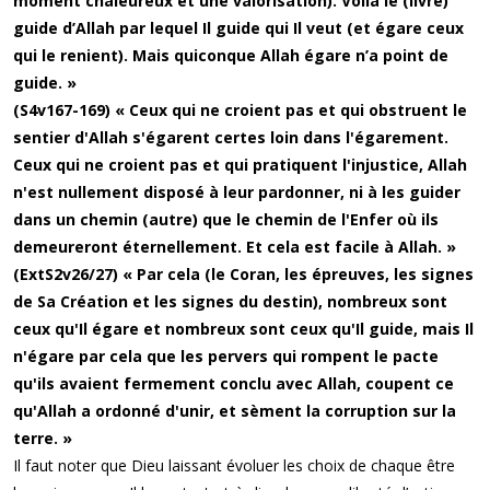
moment chaleureux et une valorisation). Voilà le (livre)
guide d’Allah par lequel Il guide qui Il veut (et égare ceux
qui le renient). Mais quiconque Allah égare n’a point de
guide. »
(S4v167-169) « Ceux qui ne croient pas et qui obstruent le
sentier d'Allah s'égarent certes loin dans l'égarement.
Ceux qui ne croient pas et qui pratiquent l'injustice, Allah
n'est nullement disposé à leur pardonner, ni à les guider
dans un chemin (autre) que le chemin de l'Enfer où ils
demeureront éternellement. Et cela est facile à Allah. »
(ExtS2v26/27) « Par cela (le Coran, les épreuves, les signes
de Sa Création et les signes du destin), nombreux sont
ceux qu'Il égare et nombreux sont ceux qu'Il guide, mais Il
n'égare par cela que les pervers qui rompent le pacte
qu'ils avaient fermement conclu avec Allah, coupent ce
qu'Allah a ordonné d'unir, et sèment la corruption sur la
terre. »
Il faut noter que Dieu laissant évoluer les choix de chaque être