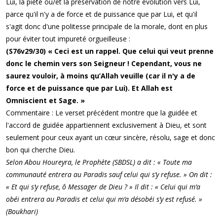
Lui, la piété ou/et la préservation de notre évolution vers Lui,
parce qu'il n'y a de force et de puissance que par Lui, et qu'il
s'agit donc d'une politesse principale de la morale, dont en plus
pour éviter tout impureté orgueilleuse :
(S76v29/30) « Ceci est un rappel. Que celui qui veut prenne
donc le chemin vers son Seigneur ! Cependant, vous ne
saurez vouloir, à moins qu’Allah veuille (car il n'y a de
force et de puissance que par Lui). Et Allah est
Omniscient et Sage. »
Commentaire : Le verset précédent montre que la guidée et
l'accord de guidée appartiennent exclusivement à Dieu, et sont
seulement pour ceux ayant un cœur sincère, résolu, sage et donc
bon qui cherche Dieu.
Selon Abou Houreyra, le Prophète (SBDSL) a dit : « Toute ma
communauté entrera au Paradis sauf celui qui s’y refuse. » On dit :
« Et qui s’y refuse, ô Messager de Dieu ? » Il dit : « Celui qui m’a
obéi entrera au Paradis et celui qui m’a désobéi s’y est refusé. »
(Boukhari)