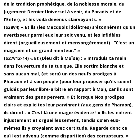
de la tradition prophétique, de la noblesse morale, du
Jugement Dernier Universel à venir, du Paradis et de
l'Enfer), et les voilà devenus clairvoyants. »
(S38v4) « Et ils (les Mecquois idolâtres) s'étonnèrent qu'un
avertisseur parmi eux leur soit venu, et les infidèles
dirent (orgueilleusement et mensongèrement) : “C'est un
magicien et un grand menteur.” »
(S27v12-14) « Et (Dieu dit à Moïse) : « Introduis ta main
dans l’ouverture de ta tunique. Elle sortira blanche et
sans aucun mal, (et sera) un des neufs prodiges à
Pharaon et à son peuple (pour leur proposer qu'ils soient
guidés par leur libre-arbitre en rapport à Moi), car ils sont
vraiment des gens pervers. » Et lorsque Nos prodiges
clairs et explicites leur parvinrent (aux gens de Pharaon),
ils dirent : « C’est là une magie évidente ! » Ils les nièrent
injustement et orgueilleusement, tandis qu’en eux-
mêmes ils y croyaient avec certitude. Regarde donc ce
qu’il est advenu (comme disparition) des corrupteurs. »