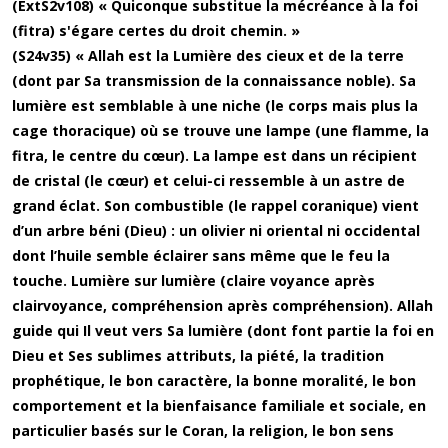
(ExtS2v108) « Quiconque substitue la mécréance à la foi
(fitra) s'égare certes du droit chemin. »
(S24v35) « Allah est la Lumière des cieux et de la terre
(dont par Sa transmission de la connaissance noble). Sa
lumière est semblable à une niche (le corps mais plus la
cage thoracique) où se trouve une lampe (une flamme, la
fitra, le centre du cœur). La lampe est dans un récipient
de cristal (le cœur) et celui-ci ressemble à un astre de
grand éclat. Son combustible (le rappel coranique) vient
d’un arbre béni (Dieu) : un olivier ni oriental ni occidental
dont l’huile semble éclairer sans même que le feu la
touche. Lumière sur lumière (claire voyance après
clairvoyance, compréhension après compréhension). Allah
guide qui Il veut vers Sa lumière (dont font partie la foi en
Dieu et Ses sublimes attributs, la piété, la tradition
prophétique, le bon caractère, la bonne moralité, le bon
comportement et la bienfaisance familiale et sociale, en
particulier basés sur le Coran, la religion, le bon sens