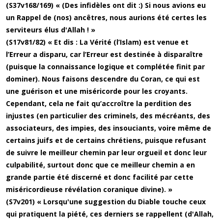
(S37v168/169) « (Des infidèles ont dit :) Si nous avions eu
un Rappel de (nos) ancêtres, nous aurions été certes les
serviteurs élus d'Allah ! »
(S17v81/82) « Et dis : La Vérité (l’Islam) est venue et
l’Erreur a disparu, car l’Erreur est destinée à disparaître
(puisque la connaissance logique et complétée finit par
dominer). Nous faisons descendre du Coran, ce qui est
une guérison et une miséricorde pour les croyants.
Cependant, cela ne fait qu’accroître la perdition des
injustes (en particulier des criminels, des mécréants, des
associateurs, des impies, des insouciants, voire même de
certains juifs et de certains chrétiens, puisque refusant
de suivre le meilleur chemin par leur orgueil et donc leur
culpabilité, surtout donc que ce meilleur chemin a en
grande partie été discerné et donc facilité par cette
miséricordieuse révélation coranique divine). »
(S7v201) « Lorsqu'une suggestion du Diable touche ceux
qui pratiquent la piété, ces derniers se rappellent (d'Allah,