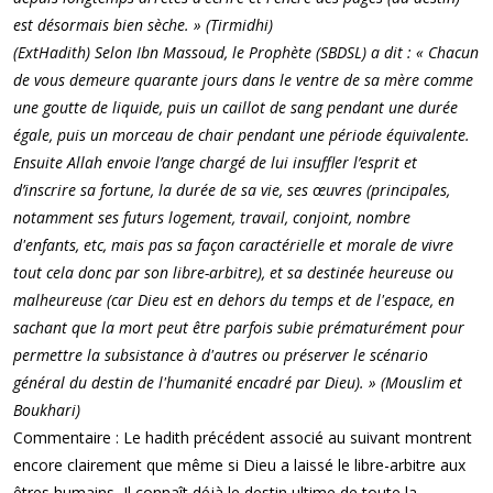
est désormais bien sèche. » (Tirmidhi)
(ExtHadith) Selon Ibn Massoud, le Prophète (SBDSL) a dit : « Chacun
de vous demeure quarante jours dans le ventre de sa mère comme
une goutte de liquide, puis un caillot de sang pendant une durée
égale, puis un morceau de chair pendant une période équivalente.
Ensuite Allah envoie l’ange chargé de lui insuffler l’esprit et
d’inscrire sa fortune, la durée de sa vie, ses œuvres (principales,
notamment ses futurs logement, travail, conjoint, nombre
d'enfants, etc, mais pas sa façon caractérielle et morale de vivre
tout cela donc par son libre-arbitre), et sa destinée heureuse ou
malheureuse (car Dieu est en dehors du temps et de l'espace, en
sachant que la mort peut être parfois subie prématurément pour
permettre la subsistance à d'autres ou préserver le scénario
général du destin de l'humanité encadré par Dieu). » (Mouslim et
Boukhari)
Commentaire : Le hadith précédent associé au suivant montrent
encore clairement que même si Dieu a laissé le libre-arbitre aux
êtres humains, Il connaît déjà le destin ultime de toute la