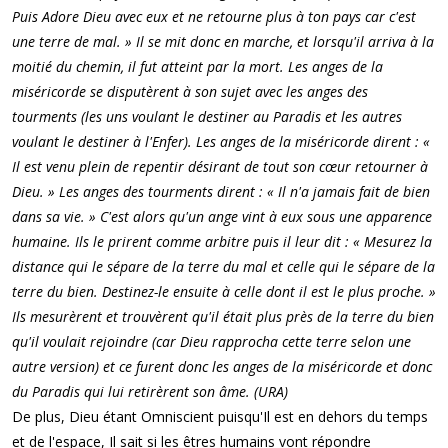
Puis Adore Dieu avec eux et ne retourne plus à ton pays car c'est
une terre de mal. » Il se mit donc en marche, et lorsqu'il arriva à la
moitié du chemin, il fut atteint par la mort. Les anges de la
miséricorde se disputèrent à son sujet avec les anges des
tourments (les uns voulant le destiner au Paradis et les autres
voulant le destiner à l'Enfer). Les anges de la miséricorde dirent : «
Il est venu plein de repentir désirant de tout son cœur retourner à
Dieu. » Les anges des tourments dirent : « Il n'a jamais fait de bien
dans sa vie. » C'est alors qu'un ange vint à eux sous une apparence
humaine. Ils le prirent comme arbitre puis il leur dit : « Mesurez la
distance qui le sépare de la terre du mal et celle qui le sépare de la
terre du bien. Destinez-le ensuite à celle dont il est le plus proche. »
Ils mesurèrent et trouvèrent qu'il était plus près de la terre du bien
qu'il voulait rejoindre (car Dieu rapprocha cette terre selon une
autre version) et ce furent donc les anges de la miséricorde et donc
du Paradis qui lui retirèrent son âme. (URA)
De plus, Dieu étant Omniscient puisqu'Il est en dehors du temps
et de l'espace, Il sait si les êtres humains vont répondre