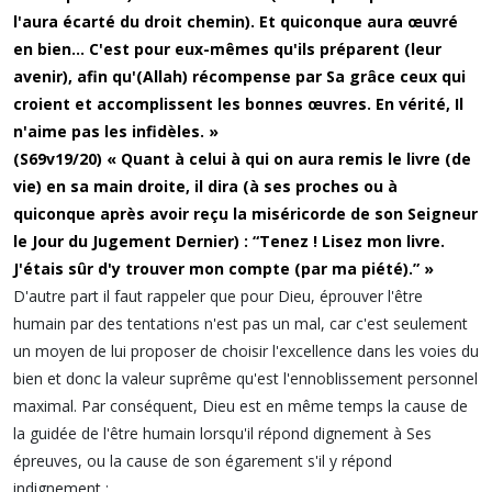
l'aura écarté du droit chemin). Et quiconque aura œuvré
en bien... C'est pour eux-mêmes qu'ils préparent (leur
avenir), afin qu'(Allah) récompense par Sa grâce ceux qui
croient et accomplissent les bonnes œuvres. En vérité, Il
n'aime pas les infidèles. »
(S69v19/20) « Quant à celui à qui on aura remis le livre (de
vie) en sa main droite, il dira (à ses proches ou à
quiconque après avoir reçu la miséricorde de son Seigneur
le Jour du Jugement Dernier) : “Tenez ! Lisez mon livre.
J'étais sûr d'y trouver mon compte (par ma piété).” »
D'autre part il faut rappeler que pour Dieu, éprouver l'être
humain par des tentations n'est pas un mal, car c'est seulement
un moyen de lui proposer de choisir l'excellence dans les voies du
bien et donc la valeur suprême qu'est l'ennoblissement personnel
maximal. Par conséquent, Dieu est en même temps la cause de
la guidée de l'être humain lorsqu'il répond dignement à Ses
épreuves, ou la cause de son égarement s'il y répond
indignement :