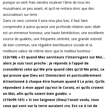
puisque un vent frais viendra soulever l'âme de tous les
musulmans un peu avant, et qu'il ne restera donc que des
associateurs sur terre.
Dans ce sens comme il sera revu plus bas, il faut faire
comprendre à autrui qu'avoir une profonde relation avec Allah
est un immense honneur, une haute bénédiction, une excellente
source de qualités, une fréquente sérénité, une grande volonté
de bien commun, une régulière bienfaisance sociale et la
meilleure valeur de même donc que le meilleur bonheur :
(S2v186) « Et quand Mes serviteurs t’interrogent sur Moi…
alors Je suis tout proche : Je réponds à l’appel de
(considère) celui qui Me prie quand (dès qu')il Me prie(, ce
qui prouve que Dieu est Omniscient et particulièrement
Attentionné à chaque être humain quand il Le prie). Qu’ils
répondent à mon appel (qu'est le Coran), et qu’ils croient
en Moi, afin qu’ils soient bien guidés. »
(S10v99-101) « Si ton Seigneur (Dieu) l'avait voulu, tous
ceux qui sont sur la terre auraient cru. Est-ce à toi de