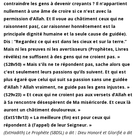
contraindre les gens à devenir croyants ? Il n'appartient
nullement à une âme de croire si ce n'est avec la
permission d'Allah. Et Il voue au châtiment ceux qui ne
raisonnent pas(, car raisonner honnêtement est la
principale dignité humaine et la seule cause de guidée).
Dis : “Regardez ce qui est dans les cieux et sur la terre.”
Mais ni les preuves ni les avertisseurs (Prophètes, Livres
révélés) ne suffisent à des gens qui ne croient pas. »
(S28v50) « Mais s'ils ne te répondent pas, sache alors que
c'est seulement leurs passions qu'ils suivent. Et qui est
plus égaré que celui qui suit sa passion sans une guidée
d'Allah ? Allah vraiment, ne guide pas les gens injustes. »
(S29v23) « Et ceux qui ne croient pas aux versets d’Allah et
à Sa rencontre désespèrent de Ma miséricorde. Et ceux là
auront un châtiment douloureux. »
(ExtS18v13) « La meilleure (fin) est pour ceux qui
répondent à (l’appel) de leur Seigneur. »
(ExtHadith) Le Prophète (SBDSL) a dit : Dieu Honoré et Glorifié a dit