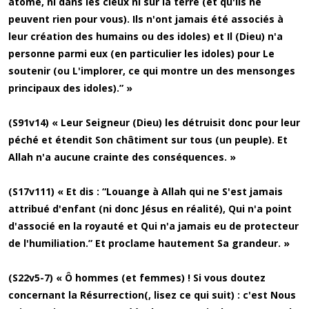
atome, ni dans les cieux ni sur la terre (et qu'ils ne
peuvent rien pour vous). Ils n'ont jamais été associés à
leur création des humains ou des idoles) et Il (Dieu) n'a
personne parmi eux (en particulier les idoles) pour Le
soutenir (ou L'implorer, ce qui montre un des mensonges
principaux des idoles).” »
(S91v14) « Leur Seigneur (Dieu) les détruisit donc pour leur
péché et étendit Son châtiment sur tous (un peuple). Et
Allah n'a aucune crainte des conséquences. »
(S17v111) « Et dis : “Louange à Allah qui ne S'est jamais
attribué d'enfant (ni donc Jésus en réalité), Qui n'a point
d'associé en la royauté et Qui n'a jamais eu de protecteur
de l'humiliation.” Et proclame hautement Sa grandeur. »
(S22v5-7) « Ô hommes (et femmes) ! Si vous doutez
concernant la Résurrection(, lisez ce qui suit) : c'est Nous