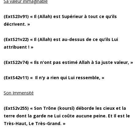
Sa valeur inimaginable
(ExtS23v91) « Il (Allah) est Supérieur à tout ce qu’ils
décrivent. »
(ExtS21v22) « Il (Allah) est au-dessus de ce qu’ils Lui
attribuent ! »
(ExtS22v74) « Ils n'ont pas estimé Allah à Sa juste valeur, »
(ExtS42v11) « Il n'y a rien qui Lui ressemble, »
Son Immensité
(ExtS2v255) « Son Trône (koursî) déborde les cieux et la
terre dont la garde ne Lui coûte aucune peine. Et Il est le
Très-Haut, Le Très-Grand. »