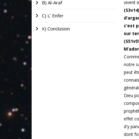
B) Al-Araf
vivent 
(S3v14
C) L’ Enfer
d’arge
c’est 
X) Conclusion
sur ter
(S51v55
M’ador
Comment
notre s
peut êt
connais
général
Dieu po
comport
prophét
effet c
d'y par
dont fo