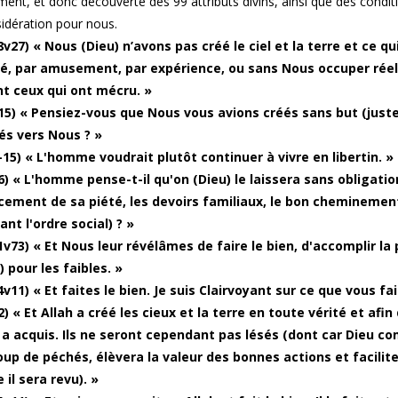
ment, et donc découverte des 99 attributs divins, ainsi que des con
idération pour nous.
v27) « Nous (Dieu) n’avons pas créé le ciel et la terre et ce qu
té, par amusement, par expérience, ou sans Nous occuper réel
t ceux qui ont mécru. »
15) « Pensiez-vous que Nous vous avions créés sans but (juste
s vers Nous ? »
-15) « L'homme voudrait plutôt continuer à vivre en libertin. »
6) « L'homme pense-t-il qu'on (Dieu) le laissera sans obligation
cement de sa piété, les devoirs familiaux, le bon cheminement 
nt l'ordre social) ? »
1v73) « Et Nous leur révélâmes de faire le bien, d'accomplir la 
 pour les faibles. »
v11) « Et faites le bien. Je suis Clairvoyant sur ce que vous fai
2) « Et Allah a créé les cieux et la terre en toute vérité et af
e a acquis. Ils ne seront cependant pas lésés (dont car Dieu 
up de péchés, élèvera la valeur des bonnes actions et facilite
il sera revu). »