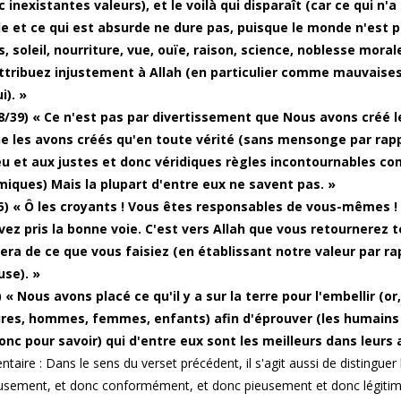
 inexistantes valeurs), et le voilà qui disparaît (car ce qui n'
e et ce qui est absurde ne dure pas, puisque le monde n'est p
, soleil, nourriture, vue, ouïe, raison, science, noblesse moral
ttribuez injustement à Allah (en particulier comme mauvaises
i). »
8/39) « Ce n'est pas par divertissement que Nous avons créé les
e les avons créés qu'en toute vérité (sans mensonge par rapp
eu et aux justes et donc véridiques règles incontournables c
iques) Mais la plupart d'entre eux ne savent pas. »
5) « Ô les croyants ! Vous êtes responsables de vous-mêmes ! C
vez pris la bonne voie. C'est vers Allah que vous retournerez to
era de ce que vous faisiez (en établissant notre valeur par r
use). »
 « Nous avons placé ce qu'il y a sur la terre pour l'embellir (or
es, hommes, femmes, enfants) afin d'éprouver (les humains v
onc pour savoir) qui d'entre eux sont les meilleurs dans leurs 
aire : Dans le sens du verset précédent, il s'agit aussi de distingue
sement, et donc conformément, et donc pieusement et donc légitim