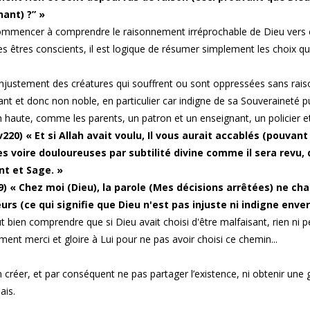
nant) ?” »
mmencer à comprendre le raisonnement irréprochable de Dieu vers ce
es êtres conscients, il est logique de résumer simplement les choix qu
injustement des créatures qui souffrent ou sont oppressées sans raiso
ant et donc non noble, en particulier car indigne de sa Souveraineté p
n haute, comme les parents, un patron et un enseignant, un policier et
v220) « Et si Allah avait voulu, Il vous aurait accablés (pouva
les voire douloureuses par subtilité divine comme il sera revu, 
nt et Sage. »
9) « Chez moi (Dieu), la parole (Mes décisions arrêtées) ne ch
eurs (ce qui signifie que Dieu n'est pas injuste ni indigne enve
aut bien comprendre que si Dieu avait choisi d'être malfaisant, rien ni 
ent merci et gloire à Lui pour ne pas avoir choisi ce chemin...
n créer, et par conséquent ne pas partager l’existence, ni obtenir une g
ais.