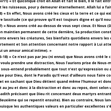
v11) « Et quiconque croit en Allah et fait le bien, Il le fait en
t les ruisseaux, pour y demeurer éternellement. Allah lui a fait
) « En effet, Nous avons créé les cieux et la terre et ce qui ex
e lassitude (ce qui prouve qu'Il est toujours digne et qu'Il nou
7) « Nous avons créé au-dessus de vous sept cieux. Et Nous (D
on maintien permanent de cette dernière, Sa production const
nte envers les créatures, Ses bienfaits quotidiens envers les
tement et Son attention concernant notre rapport à Lui att
ui un amour amical intime). »
-18) « Ce n’est pas par jeu (ni ennui) que Nous avons créé le ci
 voulu prendre une distraction, Nous l’aurions prise de Nous-
i sous-entend probablement que tout n'est qu'expression ou 
se pour Dieu, dont le Paradis qu'Il veut d'ailleurs nous faire c
 et en sachant que Dieu détient quand même l'humour et donc
t au jeu et donc à la distraction et donc au repos, dont selon 
hadith précisant que Dieu rit concernant deux martyrs entrant 
 deuxième qui se repentit ensuite). Bien au contraire, Nous lan
puisque les authentiques valeurs en particulier excellentes 