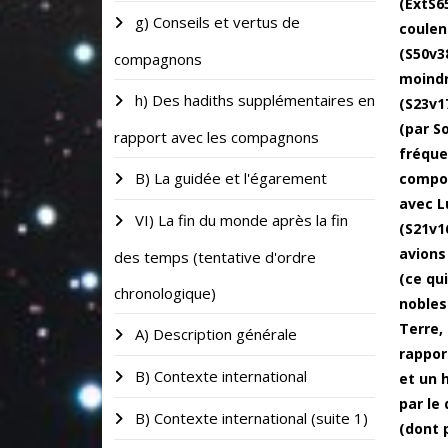
(ExtS65
g) Conseils et vertus de
coulen
(S50v38
compagnons
moindr
h) Des hadiths supplémentaires en
(S23v1
(par S
rapport avec les compagnons
fréque
B) La guidée et l'égarement
compor
avec L
VI) La fin du monde après la fin
(S21v16
avions
des temps (tentative d'ordre
(ce qu
chronologique)
nobles
Terre,
A) Description générale
rappor
B) Contexte international
et un 
par le
B) Contexte international (suite 1)
(dont 