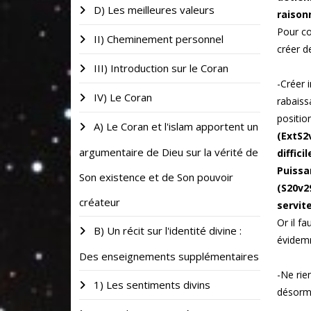
D) Les meilleures valeurs
raison
Pour co
II) Cheminement personnel
créer d
III) Introduction sur le Coran
-Créer 
IV) Le Coran
rabaiss
positio
A) Le Coran et l'islam apportent un
(ExtS2
argumentaire de Dieu sur la vérité de
diffici
Puissa
Son existence et de Son pouvoir
(S20v2
créateur
servit
Or il f
B) Un récit sur l'identité divine :
évidemm
Des enseignements supplémentaires
-Ne rie
1) Les sentiments divins
désorm