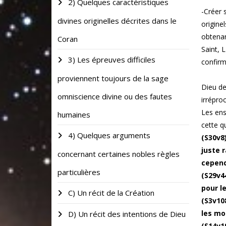
2) Quelques caractéristiques
-Créer 
divines originelles décrites dans le
origine
obtenan
Coran
Saint, 
3) Les épreuves difficiles
confirm
proviennent toujours de la sage
Dieu de
omniscience divine ou des fautes
irrépro
Les en
humaines
cette q
4) Quelques arguments
(S30v8
juste 
concernant certaines nobles règles
cepend
particulières
(S29v4
pour l
C) Un récit de la Création
(S3v10
les mo
D) Un récit des intentions de Dieu
(S14v19