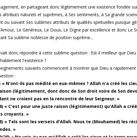
sagement, en partageant donc légitimement une existence fondée sur l
ls attributs naturels et suprêmes, à Ses sentiments, à Sa grande scien
t ou suivant Ses sublimes attributs de qualités spirituelles puisque g
L'Amour, Le Généreux, Le Doux, Le Digne par excellence et donc Le
ant Sa sublime noblesse de position suprême...
vait donc répondre à cette sublime question : Est-il meilleur que Dieu
chablement l'existence ?
seignements suivants commencent à montrer que Dieu a rapidement 
uestion :
) « N'ont-ils pas médité en eux-mêmes ? Allah n'a créé les cieux
raison (légitimement, dont donc de Son droit voire de Son dev
ant ne croient pas en la rencontre de leur Seigneur. »
4) « C'est pour une juste raison (légitimement) qu'Allah a créé 
es croyants. »
8) « Tels sont les versets d'Allah. Nous te (Mouhamed) les réci
ndes. »
/20) « Ne vois-tu pas qu'Allah a créé les cieux et la terre pour