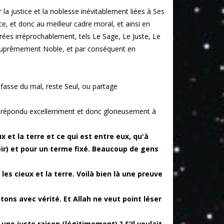
a justice et la noblesse inévitablement liées à Ses
ce, et donc au meilleur cadre moral, et ainsi en
érées irréprochablement, tels Le Sage, Le Juste, Le
 Suprêmement Noble, et par conséquent en
 fasse du mal, reste Seul, ou partage
répondu excellemment et donc glorieusement à
 et la terre et ce qui est entre eux, qu'à
oir) et pour un terme fixé. Beaucoup de gens
les cieux et la terre. Voilà bien là une preuve
tons avec vérité. Et Allah ne veut point léser
 une juste raison (légitimement) ? S'Il voulait,