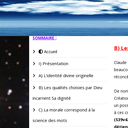
SOMMAIRE :
B) Le
Accueil
Claude 
I) Présentation
beaucou
A) L'identité divine originelle
réconcil
B) Les qualités choisies par Dieu
De nomb
incarnent Sa dignité
Créatio
un poss
C) La morale correspond à la
à ces c
(S39v4
science des mots
détien