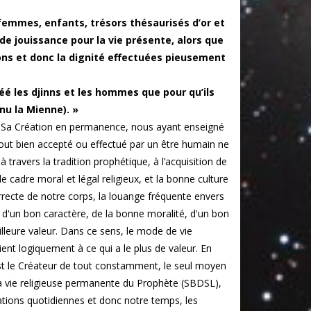
 femmes, enfants, trésors thésaurisés d’or et
de jouissance pour la vie présente, alors que
tions et donc la dignité effectuées pieusement
créé les djinns et les hommes que pour qu’ils
nu la Mienne). »
nt Sa Création en permanence, nous ayant enseigné
 tout bien accepté ou effectué par un être humain ne
 travers la tradition prophétique, à l’acquisition de
e cadre moral et légal religieux, et la bonne culture
correcte de notre corps, la louange fréquente envers
ue d'un bon caractère, de la bonne moralité, d'un bon
lleure valeur. Dans ce sens, le mode de vie
ent logiquement à ce qui a le plus de valeur. En
st le Créateur de tout constamment, le seul moyen
s la vie religieuse permanente du Prophète (SBDSL),
ations quotidiennes et donc notre temps, les