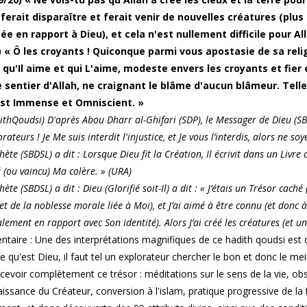
s ferait disparaître et ferait venir de nouvelles créatures (plu
e en rapport à Dieu), et cela n'est nullement difficile pour All
) « Ô les croyants ! Quiconque parmi vous apostasie de sa religi
 qu'Il aime et qui L'aime, modeste envers les croyants et fier
 sentier d'Allah, ne craignant le blâme d'aucun blâmeur. Telle e
est Immense et Omniscient. »
ithQoudsi) D'après Abou Dharr al-Ghifari (SDP), le Messager de Dieu (SBDS
ateurs ! Je Me suis interdit l'injustice, et Je vous l’interdis, alors ne so
ète (SBDSL) a dit : Lorsque Dieu fit la Création, Il écrivit dans un Livr
 (ou vaincu) Ma colère. » (URA)
ète (SBDSL) a dit : Dieu (Glorifié soit-Il) a dit : « J’étais un Trésor c
 et de la noblesse morale liée à Moi), et J’ai aimé à être connu (et don
lement en rapport avec Son identité). Alors J’ai créé les créatures (et u
aire : Une des interprétations magnifiques de ce hadith qoudsi est q
 qu'est Dieu, il faut tel un explorateur chercher le bon et donc le meil
cevoir complètement ce trésor : méditations sur le sens de la vie, ob
issance du Créateur, conversion à l'islam, pratique progressive de la t