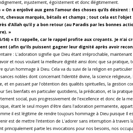
indignement, injustement, égoïstement et donc illégitimement.
) « On a enjolivé aux gens l’amour des choses qu’ils désirent :
nt, chevaux marqués, bétails et champs ; tout cela est l’objet 
près d’Allah qu’il y a bon retour (au Paradis par les bonnes ac
re). »
/56) « Et rappelle, car le rappel profite aux croyants. Je n’ai 
ent (afin qu'ils puissent gagner leur dignité après avoir recon
aire : L'adoration signifie que Dieu étant irréprochable, maintena
avoir et nous voulant la meilleure dignité ainsi donc que sa pratique,
re qu'un hommage à Dieu. Cela va du suivi de la religion en particulier à
sances nobles dont concernant l'identité divine, la science religieuse, l
e, et en passant par l'obtention des qualités spirituelles, la gestion 
ur Ses bienfaits en particulier quotidiens, la prédication, et la pratiq
ement social, puis progressivement de l'excellence et donc de la mei
ique, étant le seul moyen d'être dans l'adoration permanente, apparti
omme il est légitime de rendre toujours hommage à Dieu puisque Il e
venir est de mettre l'intention de L'adorer sans interruption à traver
nt principalement partie les invocations pour nos besoins, nos occup