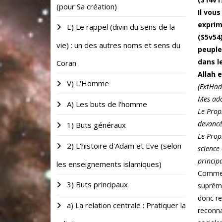
(pour Sa création)
Il vou
exprimé
E) Le rappel (divin du sens de la
(S5v54
vie) : un des autres noms et sens du
peuple
dans le
Coran
Allah 
V) L'Homme
(ExtHad
Mes ador
A) Les buts de l'homme
Le Proph
devancé
1) Buts généraux
Le Proph
2) L'histoire d'Adam et Eve (selon
science
principa
les enseignements islamiques)
Comment
3) Buts principaux
suprême
donc re
a) La relation centrale : Pratiquer la
reconna