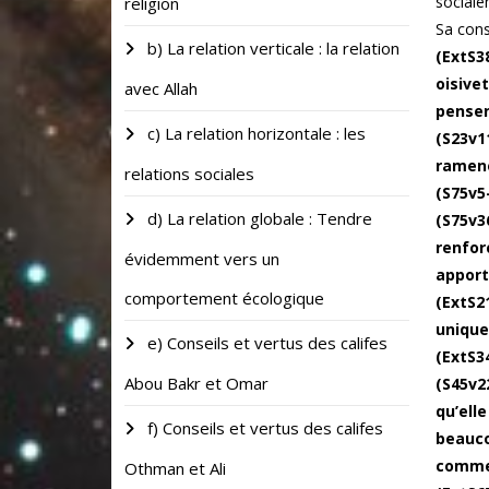
sociale
religion
Sa cons
b) La relation verticale : la relation
(ExtS38
oisive
avec Allah
pensen
c) La relation horizontale : les
(S23v1
ramené
relations sociales
(S75v5
d) La relation globale : Tendre
(S75v3
renfor
évidemment vers un
apporta
comportement écologique
(ExtS2
unique)
e) Conseils et vertus des califes
(ExtS34
Abou Bakr et Omar
(S45v2
qu’ell
f) Conseils et vertus des califes
beauco
comme 
Othman et Ali