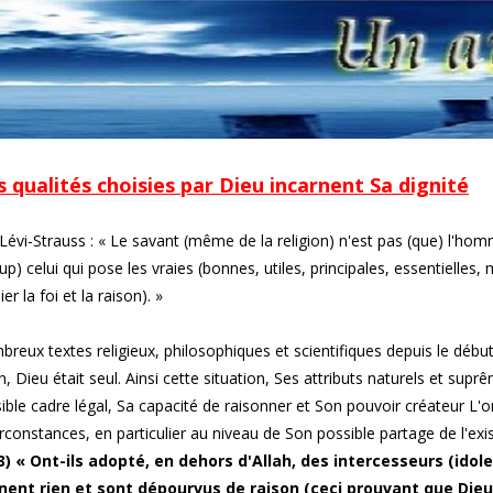
s qualités choisies par Dieu incarnent Sa dignité
Lévi-Strauss : « Le savant (même de la religion) n'est pas (que) l'homme
p) celui qui pose les vraies (bonnes, utiles, principales, essentielles,
ier la foi et la raison). »
reux textes religieux, philosophiques et scientifiques depuis le débu
n, Dieu était seul. Ainsi cette situation, Ses attributs naturels et su
ible cadre légal, Sa capacité de raisonner et Son pouvoir créateur L'o
irconstances, en particulier au niveau de Son possible partage de l'exi
3) « Ont-ils adopté, en dehors d'Allah, des intercesseurs (idole
nent rien et sont dépourvus de raison (ceci prouvant que Dieu 