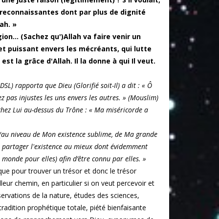
s reconnaissantes dont par plus de dignité
ah. »
on... (Sachez qu')Allah va faire venir un
 et puissant envers les mécréants, qui lutte
st la grâce d'Allah. Il la donne à qui Il veut.
L) rapporta que Dieu (Glorifié soit-Il) a dit : « Ô
yez pas injustes les uns envers les autres. » (Mouslim)
e chez Lui au-dessus du Trône : « Ma miséricorde a
aché (au niveau de Mon existence sublime, de Ma grande
c à partager l'existence au mieux dont évidemment
n monde pour elles) afin d’être connu par elles. »
ue pour trouver un trésor et donc le trésor
leur chemin, en particulier si on veut percevoir et
servations de la nature, études des sciences,
radition prophétique totale, piété bienfaisante