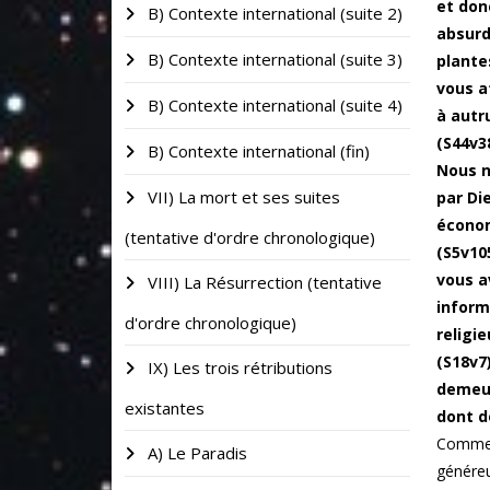
et donc
B) Contexte international (suite 2)
absurd
B) Contexte international (suite 3)
plantes
vous a
B) Contexte international (suite 4)
à autru
(S44v3
B) Contexte international (fin)
Nous n
VII) La mort et ses suites
par Di
économ
(tentative d'ordre chronologique)
(S5v10
vous a
VIII) La Résurrection (tentative
inform
d'ordre chronologique)
religie
(S18v7)
IX) Les trois rétributions
demeur
existantes
dont d
Comment
A) Le Paradis
généreu