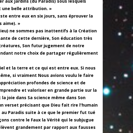
trer aux Jardins (du Paradis) sous lesquels
 une belle attribution. »
iste entre eux en six jours, sans éprouver la
s aime). »
ieu) ne sommes pas inattentifs à la Création
ante de cette dernière, Son éducation très
 créatures, Son futur jugement de notre
endant notre choix de partager régulièrement
el et la terre et ce qui est entre eux. Si nous
même, si vraiment Nous avions voulu le faire
appréciation profondes de science et de
omprendre et valoriser en grande partie sur la
 la joie dans Sa science même dans Son
un verset précisant que Dieu fait rire l'humain
au Paradis suite à ce que le premier fut tué
çons contre le Faux la Vérité qui le subjugue
s'élèvent grandement par rapport aux fausses