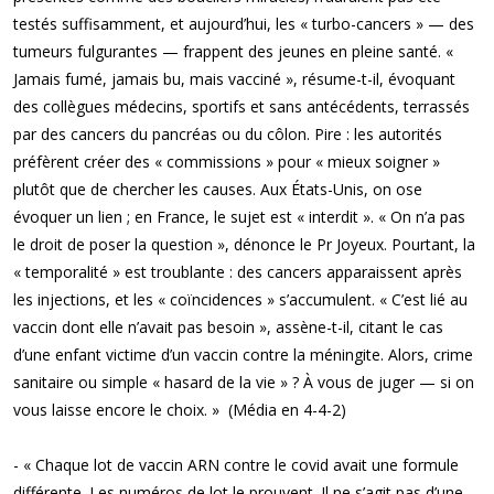
testés suffisamment, et aujourd’hui, les « turbo-cancers » — des
tumeurs fulgurantes — frappent des jeunes en pleine santé. «
Jamais fumé, jamais bu, mais vacciné », résume-t-il, évoquant
des collègues médecins, sportifs et sans antécédents, terrassés
par des cancers du pancréas ou du côlon. Pire : les autorités
préfèrent créer des « commissions » pour « mieux soigner »
plutôt que de chercher les causes. Aux États-Unis, on ose
évoquer un lien ; en France, le sujet est « interdit ». « On n’a pas
le droit de poser la question », dénonce le Pr Joyeux. Pourtant, la
« temporalité » est troublante : des cancers apparaissent après
les injections, et les « coïncidences » s’accumulent. « C’est lié au
vaccin dont elle n’avait pas besoin », assène-t-il, citant le cas
d’une enfant victime d’un vaccin contre la méningite. Alors, crime
sanitaire ou simple « hasard de la vie » ? À vous de juger — si on
vous laisse encore le choix. » (Média en 4-4-2)
- « Chaque lot de vaccin ARN contre le covid avait une formule
différente. Les numéros de lot le prouvent. Il ne s’agit pas d’une