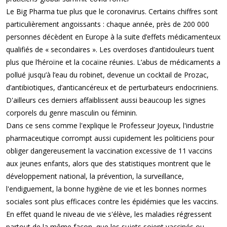
Le Big Pharma tue plus que le coronavirus. Certains chiffres sont
particulièrement angoissants : chaque année, près de 200 000
personnes décèdent en Europe à la suite d’effets médicamenteux
qualifiés de « secondaires ». Les overdoses d’antidouleurs tuent
plus que l’héroïne et la cocaïne réunies. L’abus de médicaments a
pollué jusqu’à l’eau du robinet, devenue un cocktail de Prozac,
d’antibiotiques, d’anticancéreux et de perturbateurs endocriniens.
D'ailleurs ces derniers affaiblissent aussi beaucoup les signes
corporels du genre masculin ou féminin.
Dans ce sens comme l'explique le Professeur Joyeux, l'industrie
pharmaceutique corrompt aussi cupidement les politiciens pour
obliger dangereusement la vaccination excessive de 11 vaccins
aux jeunes enfants, alors que des statistiques montrent que le
développement national, la prévention, la surveillance,
l'endiguement, la bonne hygiène de vie et les bonnes normes
sociales sont plus efficaces contre les épidémies que les vaccins.
En effet quand le niveau de vie s'élève, les maladies régressent
partout de la même façon, que les sujets soient vaccinés ou