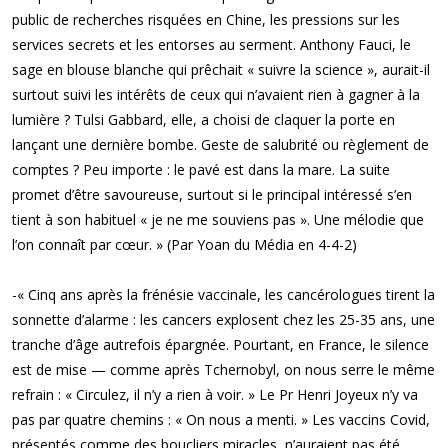
public de recherches risquées en Chine, les pressions sur les
services secrets et les entorses au serment. Anthony Fauci, le
sage en blouse blanche qui prêchait « suivre la science », aurait-il
surtout suivi les intérêts de ceux qui n’avaient rien à gagner à la
lumière ? Tulsi Gabbard, elle, a choisi de claquer la porte en
lançant une dernière bombe. Geste de salubrité ou règlement de
comptes ? Peu importe : le pavé est dans la mare. La suite
promet d’être savoureuse, surtout si le principal intéressé s’en
tient à son habituel « je ne me souviens pas ». Une mélodie que
l’on connaît par cœur. » (Par Yoan du Média en 4-4-2)
-« Cinq ans après la frénésie vaccinale, les cancérologues tirent la
sonnette d’alarme : les cancers explosent chez les 25-35 ans, une
tranche d’âge autrefois épargnée. Pourtant, en France, le silence
est de mise — comme après Tchernobyl, on nous serre le même
refrain : « Circulez, il n’y a rien à voir. » Le Pr Henri Joyeux n’y va
pas par quatre chemins : « On nous a menti. » Les vaccins Covid,
présentés comme des boucliers miracles, n’auraient pas été